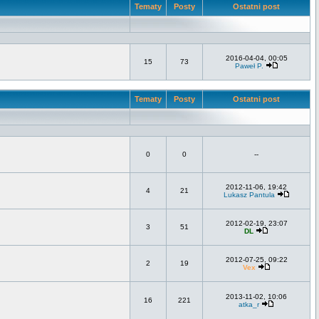
Tematy
Posty
Ostatni post
2016-04-04, 00:05
15
73
Paweł P.
Tematy
Posty
Ostatni post
0
0
--
2012-11-06, 19:42
4
21
Lukasz Pantula
2012-02-19, 23:07
3
51
DL
2012-07-25, 09:22
2
19
Vex
2013-11-02, 10:06
16
221
atka_r