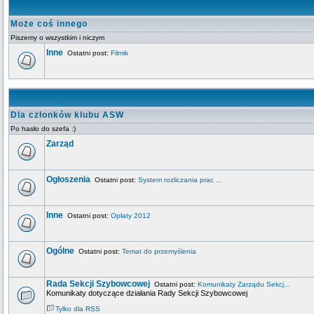
Może coś innego
Piszemy o wszystkim i niczym
Inne
Ostatni post:
Filmik
Dla członków klubu ASW
Po hasło do szefa :)
Zarząd
Ogłoszenia
Ostatni post:
System rozliczania prac ...
Inne
Ostatni post:
Opłaty 2012
Ogólne
Ostatni post:
Temat do przemyślenia
Rada Sekcji Szybowcowej
Ostatni post:
Komunikaty Zarządu Sekcj...
Komunikaty dotyczące działania Rady Sekcji Szybowcowej
Tylko dla RSS