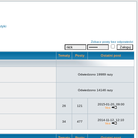
styki
Zobacz posty bez odpowiedzi
Tematy
Posty
Ostatni post
Odwiedzono 19989 razy
Odwiedzono 14146 razy
2015-01-20, 09:00
26
121
Vex
2014-11-12, 12:10
34
477
Vex
Tematy
Posty
Ostatni post