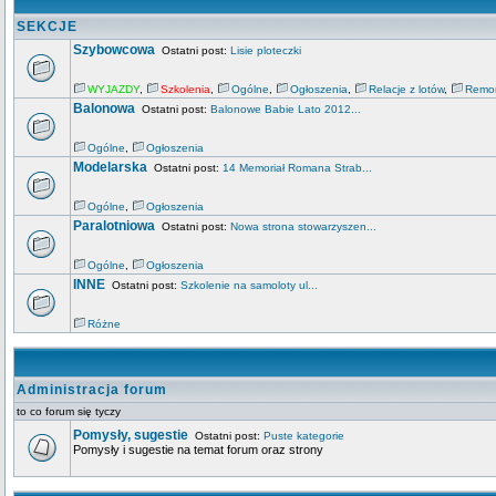
SEKCJE
Szybowcowa
Ostatni post:
Lisie ploteczki
WYJAZDY
,
Szkolenia
,
Ogólne
,
Ogłoszenia
,
Relacje z lotów
,
Remo
Balonowa
Ostatni post:
Balonowe Babie Lato 2012...
Ogólne
,
Ogłoszenia
Modelarska
Ostatni post:
14 Memoriał Romana Strab...
Ogólne
,
Ogłoszenia
Paralotniowa
Ostatni post:
Nowa strona stowarzyszen...
Ogólne
,
Ogłoszenia
INNE
Ostatni post:
Szkolenie na samoloty ul...
Różne
Administracja forum
to co forum się tyczy
Pomysły, sugestie
Ostatni post:
Puste kategorie
Pomysły i sugestie na temat forum oraz strony