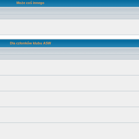
Może coś innego
Dla członków klubu ASW