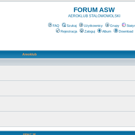
FORUM ASW
AEROKLUB STALOWOWOLSKI
FAQ
Szukaj
Użytkownicy
Grupy
Staty
Rejestracja
Zaloguj
Album
Download
Areoklub
SEKCJE