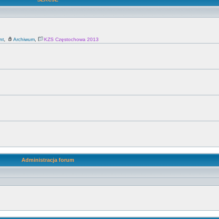
nt
,
Archiwum
,
KZS Częstochowa 2013
Administracja forum