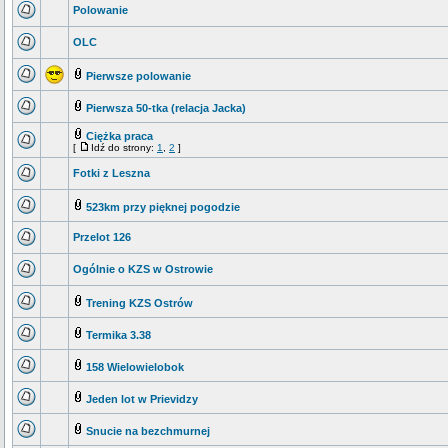
Polowanie
OLC
Pierwsze polowanie
Pierwsza 50-tka (relacja Jacka)
Ciężka praca
[
Idź do strony:
1
,
2
]
Fotki z Leszna
523km przy pięknej pogodzie
Przelot 126
Ogólnie o KZS w Ostrowie
Trening KZS Ostrów
Termika 3.38
158 Wielowielobok
Jeden lot w Prievidzy
Snucie na bezchmurnej