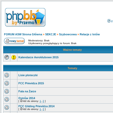
F
FORUM ASW Strona Główna
»
SEKCJE
»
Szybowcowa
»
Relacje z lotów
Moderatorzy: Brak
Użytkownicy przeglądający to forum: Brak
Ważne tematy
Kalendarze Aeroklubowe 2015
Tematy
Lisie ploteczki
FCC Prievidza 2015
Fala na Żarze
Ostrów 2014
[
Idź do strony:
1
,
2
]
FCC Gliding Prievidza 2014
[
Idź do strony:
1
,
2
]