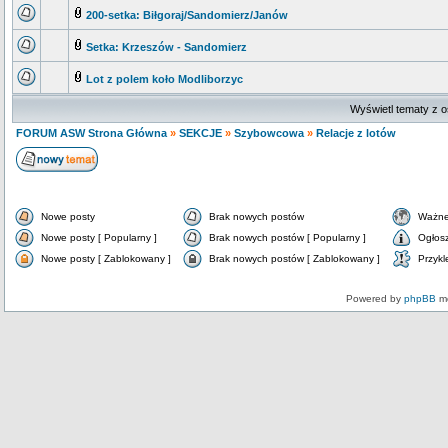
200-setka: Biłgoraj/Sandomierz/Janów
Setka: Krzeszów - Sandomierz
Lot z polem koło Modliborzyc
Wyświetl tematy z o
FORUM ASW Strona Główna
»
SEKCJE
»
Szybowcowa
»
Relacje z lotów
Nowe posty
Brak nowych postów
Ważne
Nowe posty [ Popularny ]
Brak nowych postów [ Popularny ]
Ogłos
Nowe posty [ Zablokowany ]
Brak nowych postów [ Zablokowany ]
Przykl
Powered by
phpBB
mo