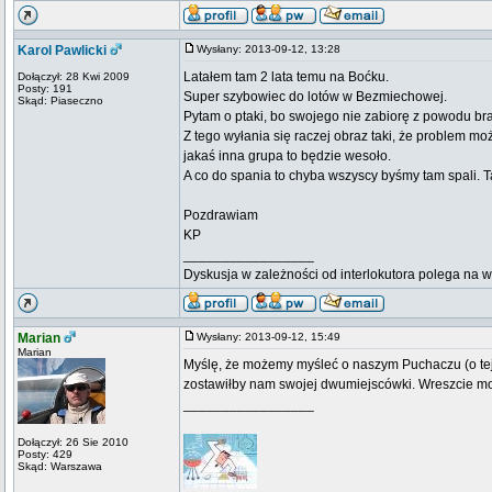
Karol Pawlicki
Wysłany: 2013-09-12, 13:28
Latałem tam 2 lata temu na Boćku.
Dołączył: 28 Kwi 2009
Posty: 191
Super szybowiec do lotów w Bezmiechowej.
Skąd: Piaseczno
Pytam o ptaki, bo swojego nie zabiorę z powodu br
Z tego wyłania się raczej obraz taki, że problem m
jakaś inna grupa to będzie wesoło.
A co do spania to chyba wszyscy byśmy tam spali. T
Pozdrawiam
KP
_________________
Dyskusja w zależności od interlokutora polega na 
Marian
Wysłany: 2013-09-12, 15:49
Marian
Myślę, że możemy myśleć o naszym Puchaczu (o tej p
zostawiłby nam swojej dwumiejscówki. Wreszcie możn
_________________
Dołączył: 26 Sie 2010
Posty: 429
Skąd: Warszawa