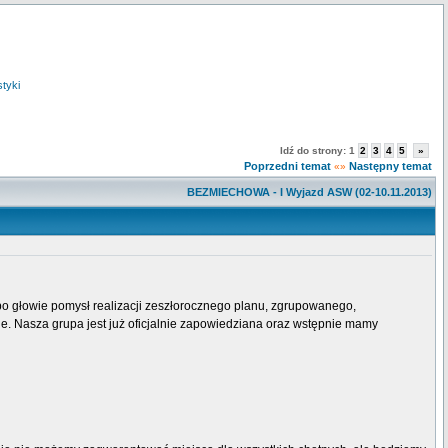
styki
Idź do strony:
1
2
3
4
5
»
Poprzedni temat
Następny temat
«»
BEZMIECHOWA - I Wyjazd ASW (02-10.11.2013)
po głowie pomysł realizacji zeszłorocznego planu, zgrupowanego,
e. Nasza grupa jest już oficjalnie zapowiedziana oraz wstępnie mamy