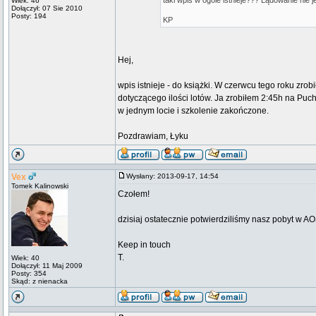
taki wpis w ogóle istnieje??? Lądowanie nie 
Wiek: 46
Dołączył: 07 Sie 2010
Posty: 194
KP
Hej,
wpis istnieje - do książki. W czerwcu tego roku zr
dotyczącego ilości lotów. Ja zrobiłem 2:45h na Puc
w jednym locie i szkolenie zakończone.
Pozdrawiam, Łyku
Vex
Wysłany: 2013-09-17, 14:54
Tomek Kalinowski
Czołem!
dzisiaj ostatecznie potwierdziliśmy nasz pobyt w
Keep in touch
T.
Wiek: 40
Dołączył: 11 Maj 2009
Posty: 354
Skąd: z nienacka