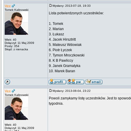
Vex
Wysłany: 2013-07-18, 19:33
Tomek Kalinowski
Lista potwierdzonych uczestników:
1. Tomek
2. Marian
3. Łukasz
4. Jacek Hirsztritt
Wiek: 40
Dołączył: 11 Maj 2009
5. Mateusz Wdowiak
Posty: 354
Skąd: z nienacka
6. Piotr Łyczek
7. Tymon Mroczkowski
8. K B Pawliccy
9. Janek Gramatyka
10. Marek Baran
Vex
Wysłany: 2013-08-04, 23:22
Tomek Kalinowski
Powoli zamykamy listę uczestników. Jest to spowod
tygodnia.
Wiek: 40
Dołączył: 11 Maj 2009