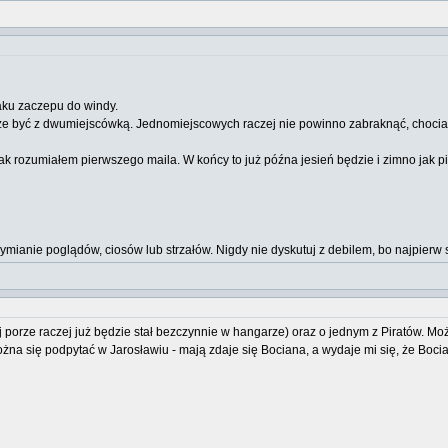
aku zaczepu do windy.
oże być z dwumiejscówką. Jednomiejscowych raczej nie powinno zabraknąć, chociaż 
ak rozumiałem pierwszego maila. W końcy to już późna jesień będzie i zimno jak p
wymianie poglądów, ciosów lub strzałów. Nigdy nie dyskutuj z debilem, bo najpi
orze raczej już będzie stał bezczynnie w hangarze) oraz o jednym z Piratów. Możn
a się podpytać w Jarosławiu - mają zdaje się Bociana, a wydaje mi się, że Bocian