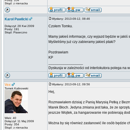
Posty: 354
Skąd: z nienacka
Karol Pawlicki
Wysłany: 2013-09-12, 08:46
Czołem Tomku.
Dołączył: 28 Kwi 2009
Posty: 191
Skąd: Piaseczno
Mamy jakieś informacje, czy wyjazd będzie w jakiś 
Myśleliśmy już czy zabieramy jakieś ptaki?
Pozdrawiam
KP
_________________
Dyskusja w zależności od interlokutora polega na 
Vex
Wysłany: 2013-09-12, 09:56
Tomek Kalinowski
Hej,
Rozmawiałem dzisiaj z Panią Marysią Petką z Bezmie
Marek Błoch. Jedyna zmiana jest taka, że ze sprz
jeszcze Wojtek, za hangarowanie nie pobierają dod
Wiek: 40
Dołączył: 11 Maj 2009
Można by się również zastanowić ile osób będzie c
Posty: 354
Skąd: z nienacka