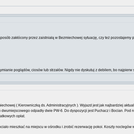
sposób zakłócony przez zaistniałą w Bezmiechowej sytuację, czy też pozostajemy p
wymianie poglądów, ciosów lub strzałów. Nigdy nie dyskutuj z debilem, bo najpi
chowej ( Kierowniczką ds. Administracyjnych ). Wyjazd jest jak najbardziej aktual
ętu dwumiejscowego odpadły dwie PW-6. Do dyspozycji jest Puchacz i Bocian. Pod
atkowych opłat.
hciało mieszkać na miejscu w ośrodku i zrobić rezerwację pokoi. Koszty noclegów