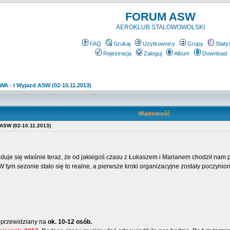
FORUM ASW
AEROKLUB STALOWOWOLSKI
FAQ
Szukaj
Użytkownicy
Grupy
Staty
Rejestracja
Zaloguj
Album
Download
 - I Wyjazd ASW (02-10.11.2013)
Wiadomość
ASW (02-10.11.2013)
duje się właśnie teraz, że od jakiegoś czasu z Łukaszem i Marianem chodził nam 
 sezonie stało się to realne, a pierwsze kroki organizacyjne zostały poczynion
t przewidziany na
ok. 10-12 osób.