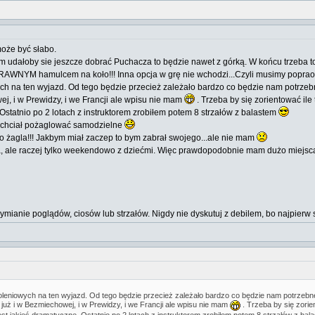
może być słabo.
am udałoby sie jeszcze dobrać Puchacza to będzie nawet z górką. W końcu trzeba to
PRAWNYM hamulcem na koło!!! Inna opcja w grę nie wchodzi...Czyli musimy poprao
h na ten wyjazd. Od tego będzie przecież zależało bardzo co będzie nam potrzebne.
wej, i w Prewidzy, i we Francji ale wpisu nie mam
. Trzeba by się zorientować ile
Ostatnio po 2 lotach z instruktorem zrobiłem potem 8 strzałów z balastem
by chciał pożaglować samodzielne
o żagla!!! Jakbym miał zaczep to bym zabrał swojego...ale nie mam
ta, ale raczej tylko weekendowo z dziećmi. Więc prawdopodobnie mam dużo miejsca
wymianie poglądów, ciosów lub strzałów. Nigdy nie dyskutuj z debilem, bo najpi
eniowych na ten wyjazd. Od tego będzie przecież zależało bardzo co będzie nam potrzebne. P
m już i w Bezmiechowej, i w Prewidzy, i we Francji ale wpisu nie mam
. Trzeba by się zorie