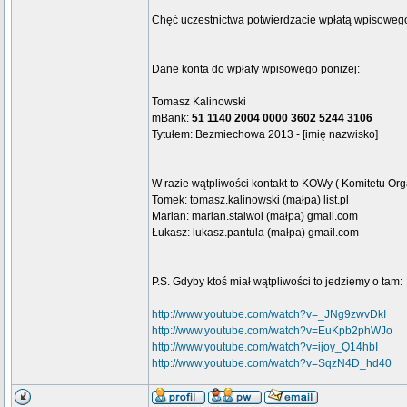
Chęć uczestnictwa potwierdzacie wpłatą wpisowego i
Dane konta do wpłaty wpisowego poniżej:
Tomasz Kalinowski
mBank:
51 1140 2004 0000 3602 5244 3106
Tytułem: Bezmiechowa 2013 - [imię nazwisko]
W razie wątpliwości kontakt to KOWy ( Komitetu Or
Tomek: tomasz.kalinowski (małpa) list.pl
Marian: marian.stalwol (małpa) gmail.com
Łukasz: lukasz.pantula (małpa) gmail.com
P.S. Gdyby ktoś miał wątpliwości to jedziemy o tam:
http://www.youtube.com/watch?v=_JNg9zwvDkI
http://www.youtube.com/watch?v=EuKpb2phWJo
http://www.youtube.com/watch?v=ijoy_Q14hbI
http://www.youtube.com/watch?v=SqzN4D_hd40