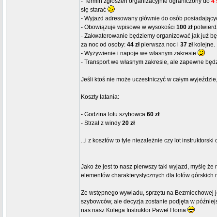
- Termin zgłoszeń organizacyjnie ograniczony do
4 
się starać
- Wyjazd adresowany głównie do osób posiadający
- Obowiązuje wpisowe w wysokości
100 zł
potwierd
- Zakwaterowanie będziemy organizować jak już bę
za noc od osoby:
44 zł
pierwsza noc i
37 zł
kolejne.
- Wyżywienie i napoje we własnym zakresie
- Transport we własnym zakresie, ale zapewne będ
Jeśli ktoś nie może uczestniczyć w całym wyjeździe,
Koszty latania:
- Godzina lotu szybowca
60 zł
- Strzał z windy
20 zł
...i z kosztów to tyle niezależnie czy lot instrukto
Jako że jest to nasz pierwszy taki wyjazd, myślę że
elementów charakterystycznych dla lotów górskich 
Ze wstępnego wywiadu, sprzętu na Bezmiechowej je
szybowców, ale decyzja zostanie podjęta w późniejs
nas nasz Kolega Instruktor Paweł Homa