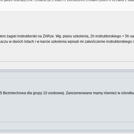
jest jakieś dramatyczne. Ostatnio po 2 lotach z instruktorem zrobiłem potem 8 strzałów z ba
obiłem żagiel instruktorski na ŻARze. Wg. planu szkolenia, 2h instruktorskiego + 
haczu w dwóch lotach i w karcie szkolenia wpisali mi zakończenie instruktorskieg
 AOS Bezmiechowa dla grupy 10 osobowej. Zarezerwowane mamy również w ośrodku "