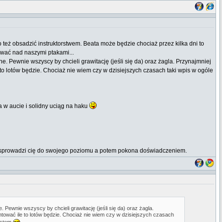
 też obsadzić instruktorstwem. Beata może będzie chociaż przez kilka dni to
wać nad naszymi ptakami...
 Pewnie wszyscy by chcieli grawitację (jeśli się da) oraz żagla. Przynajmniej
 to lotów będzie. Chociaż nie wiem czy w dzisiejszych czasach taki wpis w ogóle
 w aucie i solidny uciąg na haku
erw sprowadzi cię do swojego poziomu a potem pokona doświadczeniem.
ewnie wszyscy by chcieli grawitację (jeśli się da) oraz żagla.
ntować ile to lotów będzie. Chociaż nie wiem czy w dzisiejszych czasach