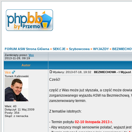
FORUM ASW Strona Główna
»
SEKCJE
»
Szybowcowa
»
WYJAZDY
»
BEZMIECHOWA
Zamknięty przez:
Vex
2013-11-28, 09:19
Autor
Vex
Wysłany: 2013-07-18, 19:32
BEZMIECHOWA - I Wyjazd 
Tomek Kalinowski
Cześć!
część z Was może już słyszała, a część może dowia
zorganizowanego wyjazdu ASW na Bezmiechową. W tym
zarezerwowany termin.
Wiek: 40
Dołączył: 11 Maj 2009
Z tematów istotnych:
Posty: 354
Skąd: z nienacka
- Termin pobytu
02-10 listopada 2013 r.
- Aby wszyscy mogli sensownie polatać, wyjazd jes