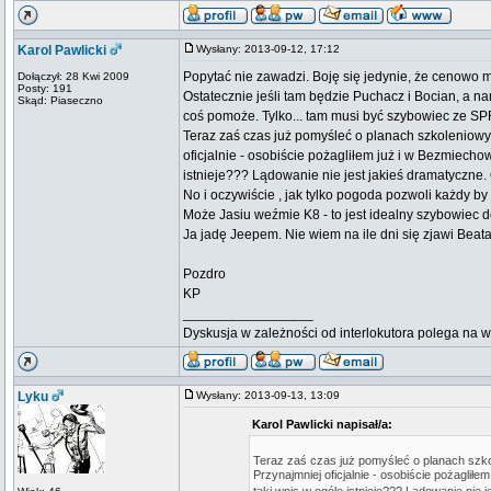
Karol Pawlicki
Wysłany: 2013-09-12, 17:12
Popytać nie zawadzi. Boję się jedynie, że cenowo 
Dołączył: 28 Kwi 2009
Posty: 191
Ostatecznie jeśli tam będzie Puchacz i Bocian, a n
Skąd: Piaseczno
coś pomoże. Tylko... tam musi być szybowiec ze S
Teraz zaś czas już pomyśleć o planach szkoleniowyc
oficjalnie - osobiście pożagliłem już i w Bezmiecho
istnieje??? Lądowanie nie jest jakieś dramatyczne. 
No i oczywiście , jak tylko pogoda pozwoli każdy 
Może Jasiu weźmie K8 - to jest idealny szybowiec d
Ja jadę Jeepem. Nie wiem na ile dni się zjawi Bea
Pozdro
KP
_________________
Dyskusja w zależności od interlokutora polega na 
Lyku
Wysłany: 2013-09-13, 13:09
Karol Pawlicki napisał/a:
Teraz zaś czas już pomyśleć o planach szkol
Przynajmniej oficjalnie - osobiście pożagliłe