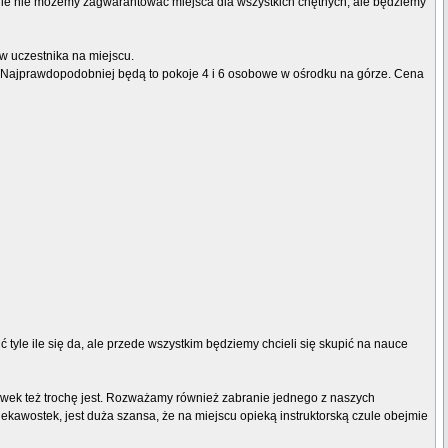
inie nie możemy zagwarantować miejsca dla wszystkich chętnych, ale będziemy
w uczestnika na miejscu.
. Najprawdopodobniej będą to pokoje 4 i 6 osobowe w ośrodku na górze. Cena
 tyle ile się da, ale przede wszystkim będziemy chcieli się skupić na nauce
wek też trochę jest. Rozważamy również zabranie jednego z naszych
ekawostek, jest duża szansa, że na miejscu opieką instruktorską czule obejmie