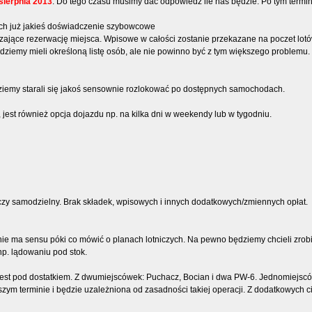
sierpnia 2013
. Do tego czasu musimy dać odpowiedź ile nas będzie. Po tym term
ch już jakieś doświadczenie szybowcowe
zające rezerwację miejsca. Wpisowe w całości zostanie przekazane na poczet lotó
dziemy mieli określoną listę osób, ale nie powinno być z tym większego problemu
ziemy starali się jakoś sensownie rozlokować po dostępnych samochodach.
 jest również opcja dojazdu np. na kilka dni w weekendy lub w tygodniu.
rski czy samodzielny. Brak składek, wpisowych i innych dodatkowych/zmiennych opłat.
 nie ma sensu póki co mówić o planach lotniczych. Na pewno będziemy chcieli zrobić
np. lądowaniu pod stok.
st pod dostatkiem. Z dwumiejscówek: Puchacz, Bocian i dwa PW-6. Jednomiejscó
zym terminie i będzie uzależniona od zasadności takiej operacji. Z dodatkowych ci