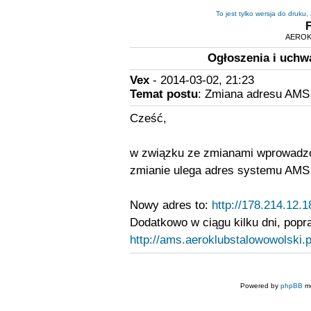
To jest tylko wersja do druku
AEROK
Ogłoszenia i uchw
Vex
- 2014-03-02, 21:23
Temat postu
: Zmiana adresu AM
Cześć,
w związku ze zmianami wprowadzon
zmianie ulega adres systemu AMS
Nowy adres to:
http://178.214.12.
Dodatkowo w ciągu kilku dni, popr
http://ams.aeroklubstalowowolski.p
Powered by
phpBB
mo